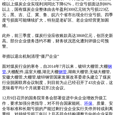
模以上煤炭企业实现利润同比下降62%，行业亏损面达到80%
以上，国有煤炭企业整体由去年盈利300亿元转为亏损223亿
元，黑、吉、辽、冀、鲁、皖六个省市出现全行业亏损。四季
度亏损面可能继续扩大，特别是老矿区、老企业经营更加困
难。
此外，前三季度，煤炭行业应收账款高达3868亿元，创历史新
高。部分企业债务违约不断，财务状况恶化遭到评级公司预
警。
举措以退出机制清理“僵尸企业”
面对煤炭行业的寒冬，自2014年7月以来，镀锌大棚管,大棚
钢
管
,大棚配件,温室大棚,湖北大棚
钢管
,湖南大棚管,无锡大棚管,
安徽大棚管,大棚管,镀锌钢管国家发展改革委牵头建立了煤炭
行业脱困联席会议制度，到目前为止已经召开了43次会议，这
意味着平均1个月就要召开2次会议。
12月9日召开的国务院常务会部署促进中央企业增效升级工
作，要求加强分类指导，对不符合国家能耗、
环保
、质量、安
全等标准和长期亏损的产能过剩行业企业实行关停并转或剥离
重组，对持续亏损三年以上且不符合结构调整方向的企业采取