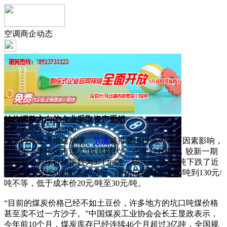
空调商企动态
结构调整方向的企业采取资产重组
2024-02-23 浏览:
100
受国内外经济增速放缓、
节能
减排要求提高等诸多因素影响，
2012年下半年煤市进入“铁锈时代”。今年12月9日，较新一期
环渤海动力煤价格指数为371元/吨，较年初526元/吨下跌了近
30%，已回到2004年末的水平。而坑口价则在90元/吨到130元/
吨不等，低于成本价20元/吨至30元/吨。
“目前的煤炭价格已经不如土豆价，许多地方的坑口吨煤价格
甚至卖不过一方沙子。”中国煤炭工业协会会长王显政表示，
今年前10个月，煤炭库存已经连续46个月超过3亿吨，全国规