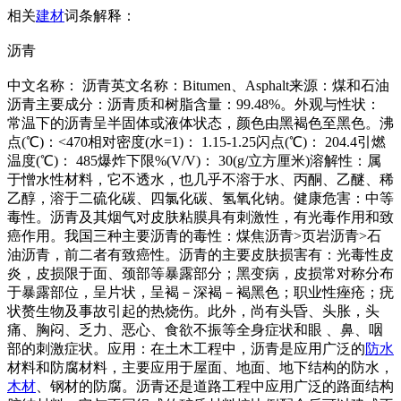
相关
建材
词条解释：
沥青
中文名称： 沥青英文名称：Bitumen、Asphalt来源：煤和石油
沥青主要成分：沥青质和树脂含量：99.48%。外观与性状：
常温下的沥青呈半固体或液体状态，颜色由黑褐色至黑色。沸
点(℃)：<470相对密度(水=1)： 1.15-1.25闪点(℃)： 204.4引燃
温度(℃)： 485爆炸下限%(V/V)： 30(g/立方厘米)溶解性：属
于憎水性材料，它不透水，也几乎不溶于水、丙酮、乙醚、稀
乙醇，溶于二硫化碳、四氯化碳、氢氧化钠。健康危害：中等
毒性。沥青及其烟气对皮肤粘膜具有刺激性，有光毒作用和致
癌作用。我国三种主要沥青的毒性：煤焦沥青>页岩沥青>石
油沥青，前二者有致癌性。沥青的主要皮肤损害有：光毒性皮
炎，皮损限于面、颈部等暴露部分；黑变病，皮损常对称分布
于暴露部位，呈片状，呈褐－深褐－褐黑色；职业性痤疮；疣
状赘生物及事故引起的热烧伤。此外，尚有头昏、头胀，头
痛、胸闷、乏力、恶心、食欲不振等全身症状和眼 、鼻、咽
部的刺激症状。应用：在土木工程中，沥青是应用广泛的
防水
材料和防腐材料，主要应用于屋面、地面、地下结构的防水，
木材
、钢材的防腐。沥青还是道路工程中应用广泛的路面结构