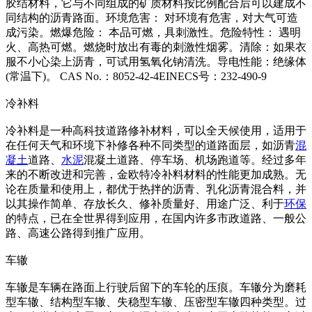
胶结材料，它与不同组成的矿质材料按比例配合后可以建成不
同结构的沥青路面。环境危害： 对环境有危害，对大气可造
成污染。燃爆危险： 本品可燃，具刺激性。危险特性： 遇明
火、高热可燃。燃烧时放出有毒的刺激性烟雾。清除：如果衣
服不小心染上沥青，可试用氢氧化钠清洗。导电性能：绝缘体
(常温下)。 CAS No.：8052-42-4EINECS号：232-490-9
冷补料
冷补料是一种高科技道路修补材料，可以全天候使用，适用于
在任何天气和环境下补修各种不同类型的道路面层，如沥青
混
凝土
道路、
水泥
混凝土道路、停车场、机场跑道等。经过多年
来的不断改进和完善，金欧特冷补料材料的性能更加成熟。无
论在质量和使用上，都优于热拌的沥青、乳化沥青混合料，并
以其操作简单、存放长久、修补质量好、用途广泛、利于
环保
的特点，已在全世界得到应用，在国内许多市政道路、一般公
路、高速公路得到推广应用。
车辙
车辙是车辆在路面上行驶后留下的车轮的压痕。车辙分为磨耗
型车辙、结构型车辙、失稳型车辙、压密型车辙四种类型。过