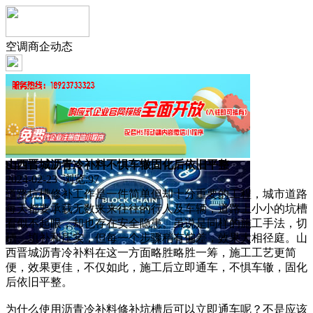
空调商企动态
山西晋城沥青冷补料不惧车辙固化后依旧平整
2024-02-23 浏览:
97
道路坑槽修补工作是一件简单但却十分重要的工程，城市道路
每天都要承载无数来来往往的行人及车辆，道路上小小的坑槽
看似不起眼，却也存在安全隐患。虽说是同样的施工手法，切
槽、填补和压实，但每一个步骤稍有偏差，效果大相径庭。山
西晋城沥青冷补料在这一方面略胜略胜一筹，施工工艺更简
便，效果更佳，不仅如此，施工后立即通车，不惧车辙，固化
后依旧平整。
为什么使用沥青冷补料修补坑槽后可以立即通车呢？不是应该