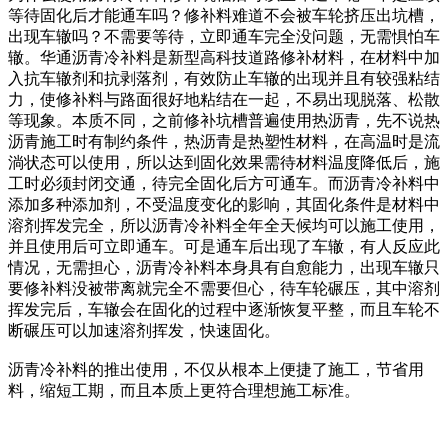
等待固化后才能通车吗？修补料难道不会被车轮挤压出坑槽，
出现车辙吗？不需要等待，立即通车完全没问题，无需惧怕车
辙。华通沥青冷补料是新型高科技道路修补材料，在材料中加
入抗车辙剂和抗剥落剂，有效防止车辙的出现并且有较强粘结
力，使修补料与路面很好地粘结在一起，不易出现脱落、松散
等现象。本质不同，之前修补坑槽普遍使用热沥青，先不说热
沥青施工时有制约条件，热沥青是热塑性材料，在高温时是流
淌状态可以使用，所以达到固化效果需待材料温度降低后，施
工时必须封闭交通，待完全固化后方可通车。而沥青冷补料中
添加多种添加剂，不受温度变化的影响，其固化条件是材料中
溶剂挥发完全，所以沥青冷补料全年全天候均可以施工使用，
并且使用后可立即通车。可是通车后出现了车辙，有人反应此
情况，无需担心，沥青冷补料本身具有自愈能力，出现车辙只
要修补料没被带离就完全不需要但心，待车轮碾压，其中溶剂
挥发完后，车辙会在固化的过程中逐渐恢复平整，而且车轮不
断碾压可以加速溶剂挥发，快速固化。
沥青冷补料的推出使用，不仅从根本上便捷了施工，节省用
料，缩短工期，而且本质上更符合理想施工标准。