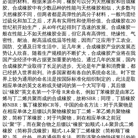
必需的材料。根据来源不同，橡胶可以分为天然橡胶和合成橡
胶。合成橡胶中有少数品种的性能与天然橡胶相似，大多数与
天然橡胶不同，但两者都是高弹性的高分子材料，一般均需经
过硫化和加工之后，才具有实用性和使用价值。合成橡胶在20
世纪初开始生产，从40年代起得到了迅速的发展。合成橡胶一
般在性能上不如天然橡胶全面，但它具有高弹性、绝缘性、气
密性、耐油、耐高温或低温等性能，因而广泛应用于工农业、
国防、交通及日常生活中。近几年来，合成橡胶产业的发展态
势让人欣喜。随着生产规模的不断扩大，合成橡胶产业将在我
国产业经济中将占据更加重要的地位。通过几年的发展，国内
合成橡胶产业取得了长足的进步。无论是年产量和消费量，都
已经挤入世界前列。许多国家都有各自的系统命名法。时下世
界上较为通用的命名法是按国际标准化组织制定的，此法是取
相应单体的英文名称或关键词的第一个大写字母，其后缀
以“橡胶”英文名第一个字母 R来命名。例如丁苯橡胶是由苯乙
烯与丁二烯共聚而成的合成橡胶，故称SBR；同理，丁腈橡胶
称NBR；氯丁橡胶称CR等。中国的命名方法：对于共聚物是
在相应单体之后缀以共聚物橡胶如丁二烯－苯乙烯共聚物橡
胶，简称丁苯橡胶；对于均聚物，则在相应单体之前冠
以“聚”字，而在聚合物之后缀以“橡胶”如顺式-1,4-聚异戊二烯
橡胶（简称异戊橡胶）顺式-1,4-聚丁二烯橡胶（简称顺丁橡
胶）等。此外，尚有通俗取名法，即取该聚合物除碳氢以外的