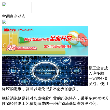
空调商企动态
橡胶消泡剂不含有机硅成分
2024-11-30 浏览:
233
随着科技的发展，现阶段我们所用橡胶制品大多数是工业合成
橡胶，在其制备过程中为了增强其多方面性能会加入许多助
剂，如固化剂，增稠剂，荧光剂等等，这些助剂在一定的外界
条件下发生化学反应，会氧化分解等产生气体导致发泡。使用
橡胶消泡剂，就可以避免很多不必要的损失。
橡胶消泡剂是针对合成橡胶行业的起泡特点，采用多种消泡活
性物经特殊工艺精制而成的一种矿物油基型高效消泡剂。