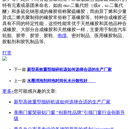
特有元素或基团来命名。如由 αω-二氯代烃（或α，ω-二氯代
醚）和多硫化钠形成的橡胶俗称聚硫橡胶，而由异丁烯和少量
异戊二烯共聚制得的橡胶常俗称丁基橡胶等。特种合成橡胶还
具有不同的特定性能，这些性能常优于天然橡胶和其他品种合
成橡胶。大部分合成橡胶和天然橡胶一样，主要用于制造汽车
轮胎、胶带、胶管、胶鞋、
电缆
、密封制品、医用橡胶制品、
胶黏剂和胶乳制品等。
打赏
下一篇:
新型高效重型细碎机该如何选择合适的生产厂家
上一篇:
水墨消泡剂抑泡时间长水分散性好
更多»
您可能感兴趣的文章:
新型高效重型细碎机该如何选择合适的生产厂家
美阁门窗荣获铝门窗 “创新性品牌”引领门窗行业创新升
级