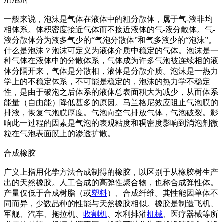
一般来说，泡沫是气体在液体中的粗分散体，属于气-液非均
相体系。体积密度接近气体而不接近液体的气-液分散体。气-
液分散体分为液多气少的“气泡分散体”和气多液少的“泡沫”。
什么是泡沫？泡沫可定义为液体介质中稳定的气体。泡沫是一
种气体在液体中的分散体系，气体成为许多气泡被连续相的液
体分隔开来，气体是分散相，液体是分散介质。泡沫是一热力
学上的不稳定体系，不可能是稳定的，泡沫的热力学不稳定
性，是由于破泡之后体系的液体总表面积大为减少，从而体系
能量（自由能）降低甚多的原因。马兰格尼效应阻止气泡膜的
排液，恢复气泡膜厚度。气泡向空气排放气体，气泡破裂。影
响此一过程的因素是气泡的表观粘度和稠密度影响到消泡剂微
粒在气泡表面膜上的渗透扩散。
合成橡胶
广义上指用化学方法合成制得的橡胶，以区别于从橡胶树生产
出的天然橡胶。人工合成的高弹性聚合物，也称合成弹性体。
产量仅低于合成树脂（或
塑料
）、合成纤维。其性能因单体不
同而异，少数品种的性能与天然橡胶相似。橡胶是制造飞机、
军舰、汽车、拖拉机、
收割机
、水利排灌
机械
、医疗器械等所