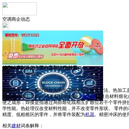
空调商企动态
精密冲床制造的主要内容和过程(转载)
2024-08-12 浏览:
80
精密冲床制造一般可以分为热加工和冷加工两种方法。热加工
也称材料加工工程。 铸造是指将金属、
铝合金
或复合材料熔化
使之成形；焊接是指通过局部熔化或相互扩散位若干个零件拼
学性能。热处理仅改变材料性能，并不改变零件形状。 零件
精度、低粗糙区的零件，并将零件装配为
机器
。精密冲床的使用使
相关
建材
词条解释：