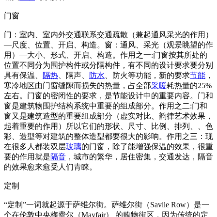
门窗
门：室内、室内外交通联系交通疏散（兼起通风采光的作用）
—尺度、位置、开启、构造。窗：通风、采光（观景眺望的作
用）—大小、形式、开启、构造。作用之一:门窗按其所处的
位置不同分为围护构件或分隔构件，有不同的设计要求要分别
具有保温、
隔热
、隔声、
防水
、防火等功能，新的要求
节能
，
寒冷地区由门窗缝隙而损失的热量，占全部
采暖
耗热量的25%
左右。门窗的密闭性的要求，是节能设计中的重要内容。门和
窗是建筑物围护结构系统中重要的组成部分。作用之二:门和
窗又是建筑造型的重要组成部分（虚实对比、韵律艺术效果，
起着重要的作用）所以它们的形状、尺寸、比例、排列、、色
彩、造型等对建筑的整体造型都要很大的影响。作用之三：现
在很多人都装双层
玻璃
的门窗，除了能增强保温的效果，很重
要的作用就是
隔音
，城市的繁华，居住密集，交通发达，隔音
的效果愈来愈受人们青睐。
定制
“定制”一词就起源于萨维尔街。萨维尔街（Savile Row）是一
个在伦敦中央梅费尔（Mayfair） 的购物街区，因为传统的定