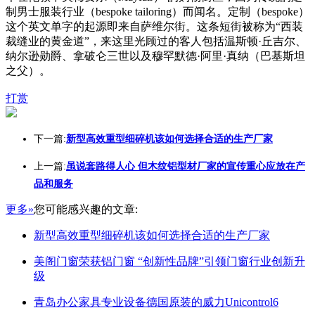
制男士服装行业（bespoke tailoring）而闻名。定制（bespoke）
这个英文单字的起源即来自萨维尔街。这条短街被称为“西装
裁缝业的黄金道”，来这里光顾过的客人包括温斯顿·丘吉尔、
纳尔逊勋爵、拿破仑三世以及穆罕默德·阿里·真纳（巴基斯坦
之父）。
打赏
下一篇:
新型高效重型细碎机该如何选择合适的生产厂家
上一篇:
虽说套路得人心 但木纹铝型材厂家的宣传重心应放在产
品和服务
更多»
您可能感兴趣的文章:
新型高效重型细碎机该如何选择合适的生产厂家
美阁门窗荣获铝门窗 “创新性品牌”引领门窗行业创新升
级
青岛办公家具专业设备德国原装的威力Unicontrol6