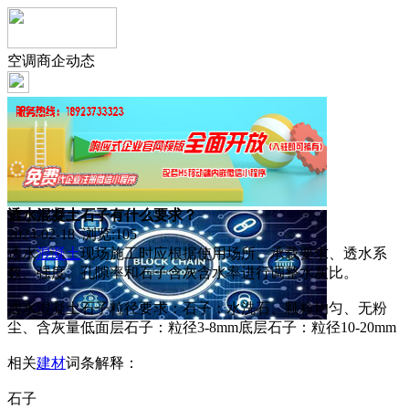
空调商企动态
透水混凝土石子有什么要求？
2024-02-18 浏览:
105
透水
混凝土
现场施工时应根据使用场所、承载要求、透水系
数、强度、孔隙率和石子含灰含水率进行调整水灰比。
透水混凝土石子粒径要求：石子：水洗石、颗粒均匀、无粉
尘、含灰量低面层石子：粒径3-8mm底层石子：粒径10-20mm
相关
建材
词条解释：
石子