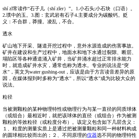
shí zǐ常读作“石子儿（shí zǐer）”。1.小石头;小石块（口语）。
2.璞中的玉。3.图：玄武岩有石子4.主要成分为碳酸钙。贬
义：不合群，莽撞。凌乱，不合。
透水
矿山地下开采、隧道开挖过程中，意外水源造成的伤害事故。
矿井在建设和生产过程中，地面水和地下水通过裂隙、断层、
塌陷区等各种通道涌入矿井，当矿井涌水超过正常排水能力
时，就造成矿井水灾，通常也称为透水。专业的说法是“突
水”，英文为water gushing-out，应该是由于方言读音差异的原
因，在媒体报到时多称为“透水”，所以“透水”成为比较大众的
说法。
粒径
当被测颗粒的某种物理特性或物理行为与某一直径的同质球体
（或组合）最相近时，就把该球体的直径（或组合）作为被测
颗粒的等效粒径（或粒度分布）。该定义包含如下几层含义：
１、粒度的测量实质上是通过把被测量颗粒和同一种材料构成
的圆球相比较而出的；２、不同原理的
仪器
选不同的物理特性