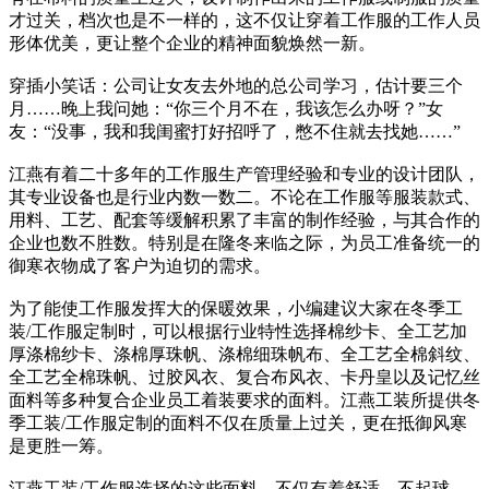
才过关，档次也是不一样的，这不仅让穿着工作服的工作人员
形体优美，更让整个企业的精神面貌焕然一新。
穿插小笑话：公司让女友去外地的总公司学习，估计要三个
月……晚上我问她：“你三个月不在，我该怎么办呀？”女
友：“没事，我和我闺蜜打好招呼了，憋不住就去找她……”
江燕有着二十多年的工作服生产管理经验和专业的设计团队，
其专业设备也是行业内数一数二。不论在工作服等服装款式、
用料、工艺、配套等缓解积累了丰富的制作经验，与其合作的
企业也数不胜数。特别是在隆冬来临之际，为员工准备统一的
御寒衣物成了客户为迫切的需求。
为了能使工作服发挥大的保暖效果，小编建议大家在冬季工
装/工作服定制时，可以根据行业特性选择棉纱卡、全工艺加
厚涤棉纱卡、涤棉厚珠帆、涤棉细珠帆布、全工艺全棉斜纹、
全工艺全棉珠帆、过胶风衣、复合布风衣、卡丹皇以及记忆丝
面料等多种复合企业员工着装要求的面料。江燕工装所提供冬
季工装/工作服定制的面料不仅在质量上过关，更在抵御风寒
是更胜一筹。
江燕工装/工作服选择的这些面料，不仅有着舒适、不起球、