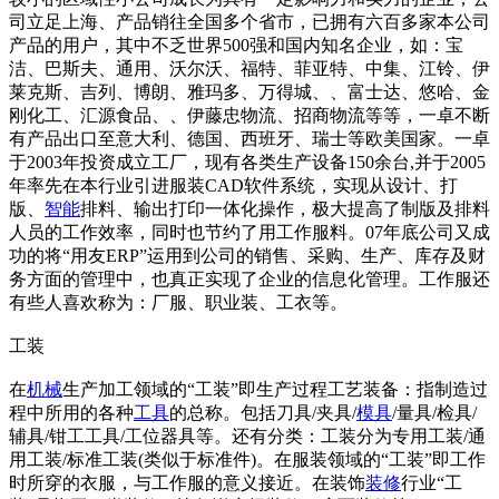
司立足上海、产品销往全国多个省市，已拥有六百多家本公司
产品的用户，其中不乏世界500强和国内知名企业，如：宝
洁、巴斯夫、通用、沃尔沃、福特、菲亚特、中集、江铃、伊
莱克斯、吉列、博朗、雅玛多、万得城、、富士达、悠哈、金
刚化工、汇源食品、、伊藤忠物流、招商物流等等，一卓不断
有产品出口至意大利、德国、西班牙、瑞士等欧美国家。一卓
于2003年投资成立工厂，现有各类生产设备150余台,并于2005
年率先在本行业引进服装CAD软件系统，实现从设计、打
版、
智能
排料、输出打印一体化操作，极大提高了制版及排料
人员的工作效率，同时也节约了用工作服料。07年底公司又成
功的将“用友ERP”运用到公司的销售、采购、生产、库存及财
务方面的管理中，也真正实现了企业的信息化管理。工作服还
有些人喜欢称为：厂服、职业装、工衣等。
工装
在
机械
生产加工领域的“工装”即生产过程工艺装备：指制造过
程中所用的各种
工具
的总称。包括刀具/夹具/
模具
/量具/检具/
辅具/钳工工具/工位器具等。还有分类：工装分为专用工装/通
用工装/标准工装(类似于标准件)。在服装领域的“工装”即工作
时所穿的衣服，与工作服的意义接近。在装饰
装修
行业“工