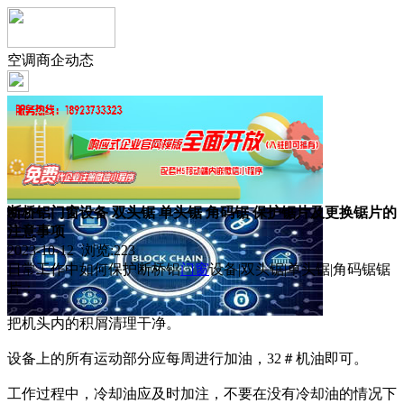
空调商企动态
断桥铝门窗设备 双头锯 单头锯 角码锯 保护锯片及更换锯片的
注意事项
2023-10-12 浏览:
223
日常工作中如何保护断桥铝
门窗
设备|双头锯|单头锯|角码锯锯
片：
把机头内的积屑清理干净。
设备上的所有运动部分应每周进行加油，32＃机油即可。
工作过程中，冷却油应及时加注，不要在没有冷却油的情况下